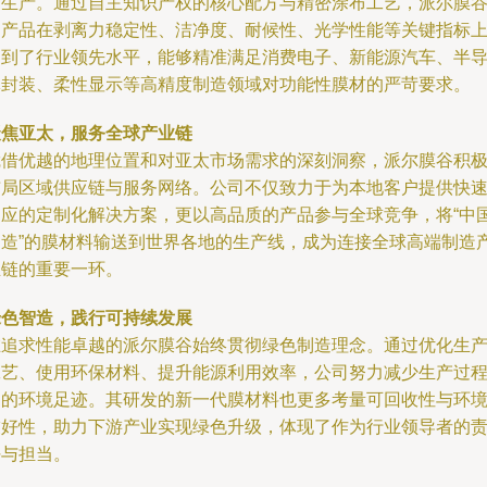
与生产。通过自主知识产权的核心配方与精密涂布工艺，派尔膜
的产品在剥离力稳定性、洁净度、耐候性、光学性能等关键指标
达到了行业领先水平，能够精准满足消费电子、新能源汽车、半
体封装、柔性显示等高精度制造领域对功能性膜材的严苛要求。
聚焦亚太，服务全球产业链
凭借优越的地理位置和对亚太市场需求的深刻洞察，派尔膜谷积
布局区域供应链与服务网络。公司不仅致力于为本地客户提供快
响应的定制化解决方案，更以高品质的产品参与全球竞争，将“中
智造”的膜材料输送到世界各地的生产线，成为连接全球高端制造
业链的重要一环。
绿色智造，践行可持续发展
在追求性能卓越的派尔膜谷始终贯彻绿色制造理念。通过优化生
工艺、使用环保材料、提升能源利用效率，公司努力减少生产过
中的环境足迹。其研发的新一代膜材料也更多考量可回收性与环
友好性，助力下游产业实现绿色升级，体现了作为行业领导者的
任与担当。