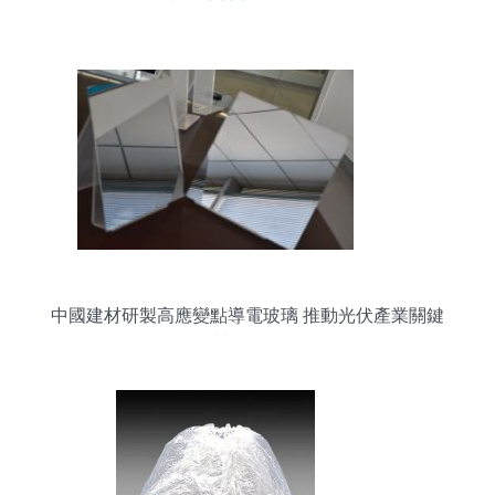
中國建材研製高應變點導電玻璃 推動光伏產業關鍵
材料國產化