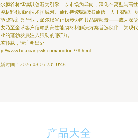
派尔膜谷将继续以创新为引擎，以市场为导向，深化在离型与高
能膜材料领域的技术护城河。通过持续赋能5G通信、人工智能、
色能源等新兴产业，派尔膜谷正稳步迈向其品牌愿景——成为深
亚太乃至全球客户信赖的高性能膜材料解决方案首选伙伴，为现
业的蓬勃发展注入强劲的“膜”力。
如若转载，请注明出处：
ttp://www.huaxiangwk.com/product/78.html
新时间：2026-08-06 23:10:48
产品大全