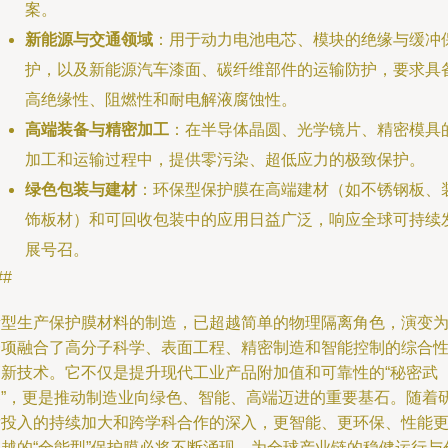
案。
新能源与交通领域
：用于动力电池电芯、模块的绝缘与缓冲
护，以及新能源汽车漆面、碳纤维部件的运输防护，要求具
高绝缘性、阻燃性和耐电解液腐蚀性。
高端装备与精密加工
：在半导体晶圆、光学镜片、精密模具
加工和运输过程中，提供零污染、超低应力的极致保护。
绿色包装与建材
：环保型保护膜在高端建材（如不锈钢板、
饰板材）和可回收包装中的应用日益广泛，响应全球可持续
展号召。
##
新型生产保护膜材料的制造，已超越简单的物理隔离角色，演变
一项融合了高分子科学、表面工程、精密制造和智能控制的综合
高新技术。它不仅是提升现代工业产品附加值和可靠性的“秘密武
器”，更是推动制造业向绿色、智能、高端迈进的重要基石。随着
发投入的持续加大和跨学科合作的深入，更智能、更环保、性能
卓越的“全能型”保护膜必将不断涌现，为全球产业链的稳健运行与