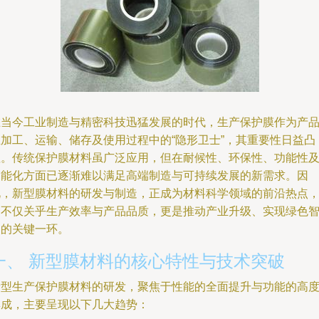
在当今工业制造与精密科技迅猛发展的时代，生产保护膜作为产
在加工、运输、储存及使用过程中的“隐形卫士”，其重要性日益凸
显。传统保护膜材料虽广泛应用，但在耐候性、环保性、功能性
智能化方面已逐渐难以满足高端制造与可持续发展的新需求。因
此，新型膜材料的研发与制造，正成为材料科学领域的前沿热点
它不仅关乎生产效率与产品品质，更是推动产业升级、实现绿色
造的关键一环。
一、 新型膜材料的核心特性与技术突破
新型生产保护膜材料的研发，聚焦于性能的全面提升与功能的高
集成，主要呈现以下几大趋势：