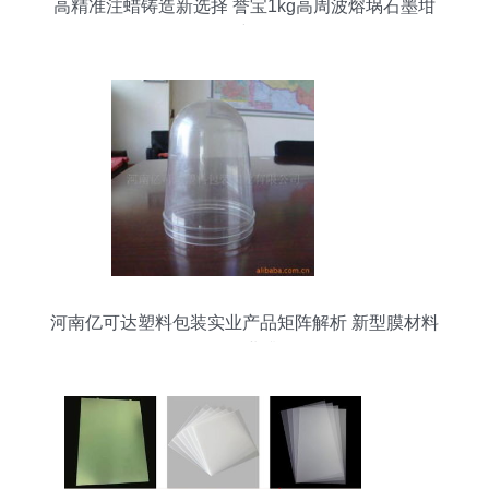
高精准注蜡铸造新选择 誉宝1kg高周波熔埚石墨坩
埚详解
河南亿可达塑料包装实业产品矩阵解析 新型膜材料
引领行业升级