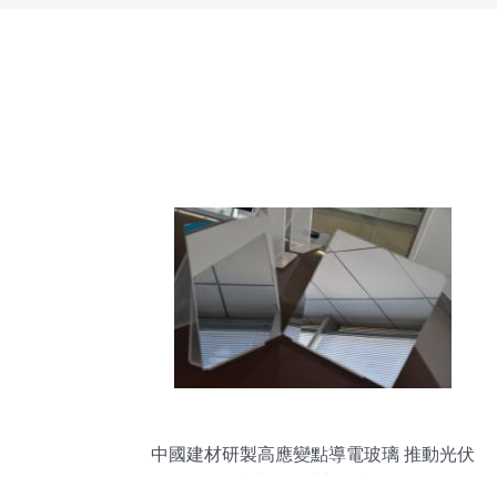
中國建材研製高應變點導電玻璃 推動光伏
產業關鍵材料國產化