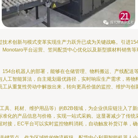
技术创新与模式变革实现生产力跃升已成为关键战略。引进15
Monotaro平台运营、笠间配货中心优化以及新型膜材料销售
154台机器人的部署，能够在仓储管理、物料搬运、产线配送等
与人工智能算法，自主规划最优路径，实时响应生产需求，将物
员工从重复性劳动中解放出来，转向更高价值的监控、维护与创
具、耗材、维护用品等）的B2B领域，为企业供应链注入了新的活
标准化的产品信息与价格，实现一站式采购。这显著减少了传统
据对接，EC平台可以实时监控物料消耗，自动触发补货订单，
的关键节点。作为区域性的物流枢纽，配货中心利用智能机器人